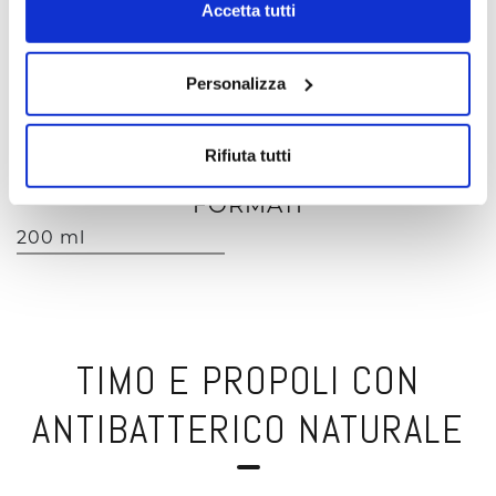
Accetta tutti
Personalizza
Azione rinfrescante, idratante, riequilibrante,
calmante. Estratti di Aloe Vera e Salvia 100%
biologici. Formula con Odour Control.
Rifiuta tutti
FORMATI
200 ml
TIMO E PROPOLI CON
ANTIBATTERICO NATURALE