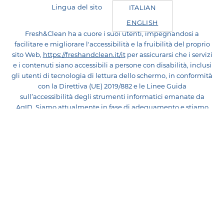
Lingua del sito
ITALIAN
ENGLISH
Fresh&Clean ha a cuore i suoi utenti, impegnandosi a
facilitare e migliorare l'accessibilità e la fruibilità del proprio
sito Web,
https://freshandclean.it/it
per assicurarsi che i servizi
e i contenuti siano accessibili a persone con disabilità, inclusi
gli utenti di tecnologia di lettura dello schermo, in conformità
con la Direttiva (UE) 2019/882 e le Linee Guida
sull’accessibilità degli strumenti informatici emanate da
AgID. Siamo attualmente in fase di adeguamento e stiamo
lavorando per rendere il sito conforme ai criteri di
accessibilità WCAG. La Dichiarazione di Accessibilità sarà
pubblicata a breve, non appena completata l’analisi tecnica
dei contenuti e avviate le attività di rimediazione degli
eventuali errori riscontrati. In caso di problemi di accessibilità
o per segnalazioni relative alla fruizione dei contenuti, è
possibile scrivere a
info_fresh&clean@sodalisgroup.com
® Fresh&Clean è un marchio registrato e di proprietà di
Sodalis Italy srl
Privacy Policy
Cookie policy
Dichiarazione dei cookie