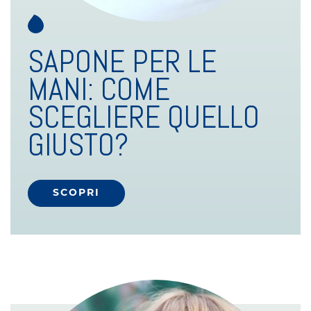
Ecoricariche
SAPONE PER LE
MANI: COME
genti Intimi pH 5.5
SCEGLIERE QUELLO
GIUSTO?
SCOPRI